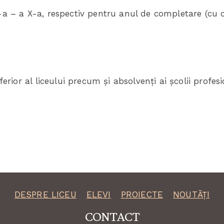
X-a – a X-a, respectiv pentru anul de completare (cu c
nferior al liceului precum și absolvenți ai școlii profes
DESPRE LICEU
ELEVI
PROIECTE
NOUTĂȚI
CONTACT