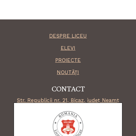
DESPRE LICEU
ELEVI
PROIECTE
NOUTĂȚI
CONTACT
Str. Republicii nr. 21, Bicaz, județ Neamț
secretariat:
0233 253 541
email:
lbicaz@isjneamt.ro
fax: 0233 253 036
facebook:
liceul.bicaz