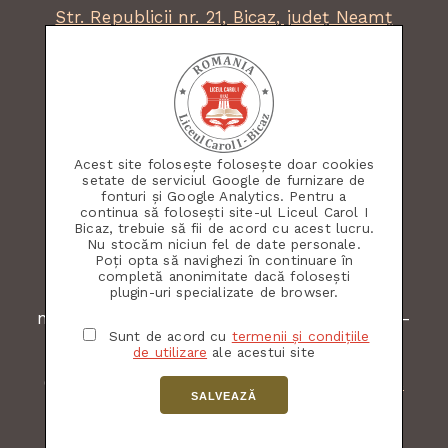
Str. Republicii nr. 21, Bicaz, județ Neamț
secretariat:
0233 253 541
email:
lbicaz@isjneamt.ro
fax: 0233 253 036
facebook:
liceul.bicaz
Acest site folosește folosește doar cookies
Acest site este dezvoltat și menținut cu
setate de serviciul Google de furnizare de
fonturi și Google Analytics. Pentru a
ajutorul și pentru folosul elevilor și
continua să folosești site-ul Liceul Carol I
comunității. Toate materialele publicate
Bicaz, trebuie să fii de acord cu acest lucru.
aparțin Liceului Carol I Bicaz sau autorilor
Nu stocăm niciun fel de date personale.
articolelor. Folosirea acestui site implică
Poți opta să navighezi în continuare în
completă anonimitate dacă folosești
acceptarea
Termenilor și Condițiilor de
plugin-uri specializate de browser.
utilizare
a site-ului. Fii la curent cu
noutățile Liceului Carol I Bicaz și abonează-
Sunt de acord cu
termenii și condițiile
te la
fluxul rss de știri
.
de utilizare
ale acestui site
Copyright © 2022 Design by
shmo.photos
SALVEAZĂ