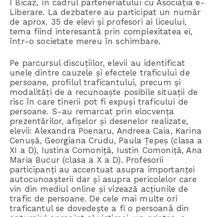
I Bicaz, în cadrul parteneriatului cu Asociația e-
Liberare. La dezbatere au participat un număr
de aprox. 35 de elevi și profesori ai liceului,
tema fiind interesantă prin complexitatea ei,
într-o societate mereu în schimbare.
Pe parcursul discuțiilor, elevii au identificat
unele dintre cauzele și efectele traficului de
persoane, profilul traficantului, precum și
modalități de a recunoaște posibile situații de
risc în care tinerii pot fi expuși traficului de
persoane. S-au remarcat prin elocvența
prezentărilor, afișelor și desenelor realizate,
elevii: Alexandra Poenaru, Andreea Caia, Karina
Cenușă, Georgiana Crudu, Paula Țepeș (clasa a
XI a D), Iustina Comoniță, Iustin Comoniță, Ana
Maria Bucur (clasa a X a D). Profesorii
participanți au accentuat asupra importanței
autocunoașterii dar și asupra pericolelor care
vin din mediul online și vizează acțiunile de
trafic de persoane. De cele mai multe ori
traficantul se dovedește a fi o persoană din