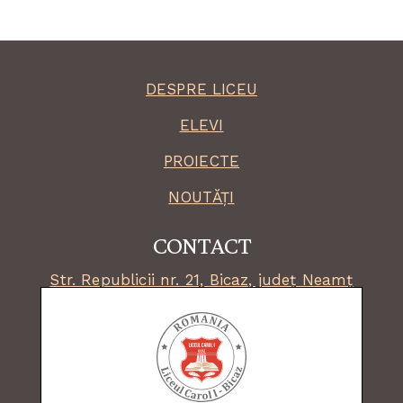
DESPRE LICEU
ELEVI
PROIECTE
NOUTĂȚI
CONTACT
Str. Republicii nr. 21, Bicaz, județ Neamț
secretariat:
0233 253 541
email:
lbicaz@isjneamt.ro
fax: 0233 253 036
facebook:
liceul.bicaz