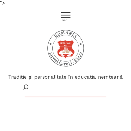
">
menu
Tradiție și personalitate în educația nemțeană