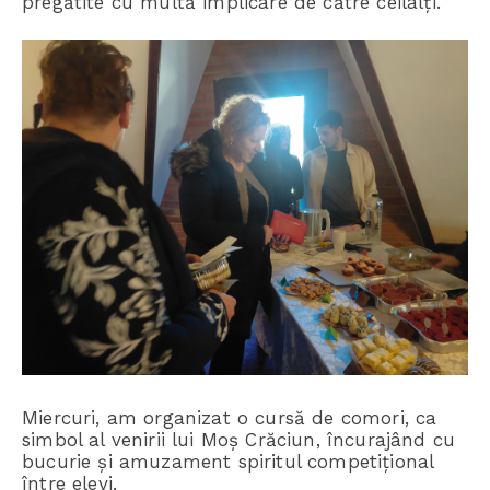
pregătite cu multă implicare de către ceilalți.
Miercuri, am organizat o cursă de comori, ca
simbol al venirii lui Moș Crăciun, încurajând cu
bucurie și amuzament spiritul competițional
între elevi.