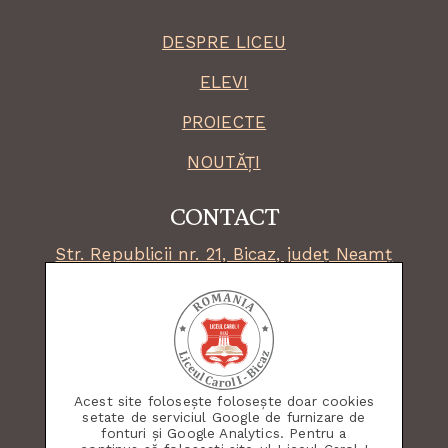
DESPRE LICEU
ELEVI
PROIECTE
NOUTĂȚI
CONTACT
Str. Republicii nr. 21, Bicaz, județ Neamț
secretariat:
0233 253 541
email:
lbicaz@isjneamt.ro
fax: 0233 253 036
facebook:
liceul.bicaz
Acest site folosește folosește doar cookies
Acest site este dezvoltat și menținut cu
setate de serviciul Google de furnizare de
fonturi și Google Analytics. Pentru a
ajutorul și pentru folosul elevilor și