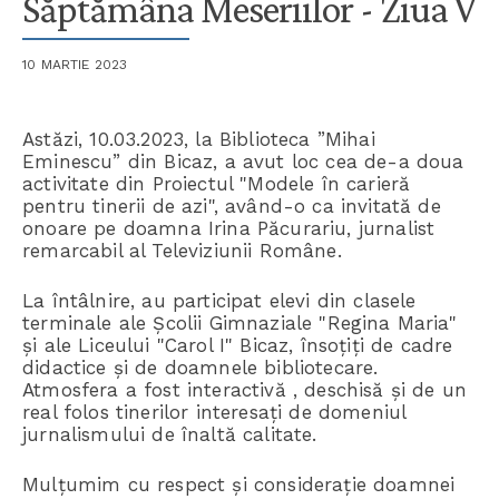
Săptămâna Meseriilor - Ziua V
10 MARTIE 2023
Astăzi, 10.03.2023, la Biblioteca ”Mihai
Eminescu” din Bicaz, a avut loc cea de-a doua
activitate din Proiectul "Modele în carieră
pentru tinerii de azi", având-o ca invitată de
onoare pe doamna Irina Păcurariu, jurnalist
remarcabil al Televiziunii Române.
La întâlnire, au participat elevi din clasele
terminale ale Școlii Gimnaziale "Regina Maria"
și ale Liceului "Carol I" Bicaz, însoțiți de cadre
didactice și de doamnele bibliotecare.
Atmosfera a fost interactivă , deschisă și de un
real folos tinerilor interesați de domeniul
jurnalismului de înaltă calitate.
Mulțumim cu respect și considerație doamnei